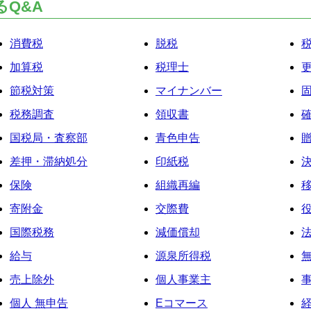
Q&A
消費税
脱税
加算税
税理士
節税対策
マイナンバー
税務調査
領収書
国税局・査察部
青色申告
差押・滞納処分
印紙税
保険
組織再編
寄附金
交際費
国際税務
減価償却
給与
源泉所得税
売上除外
個人事業主
個人 無申告
Eコマース