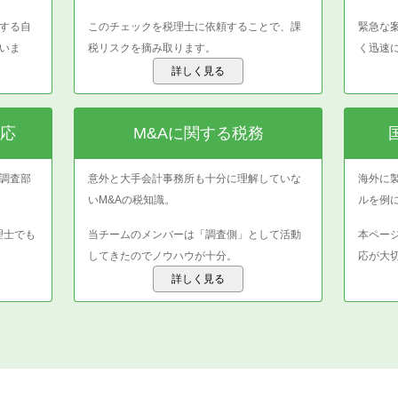
する自
このチェックを税理士に依頼することで、課
緊急な
いま
税リスクを摘み取ります。
く迅速
詳しく見る
応
M&Aに関する税務
調査部
意外と大手会計事務所も十分に理解していな
海外に
いM&Aの税知識。
ルを例
理士でも
当チームのメンバーは「調査側」として活動
本ペー
してきたのでノウハウが十分。
応が大
詳しく見る