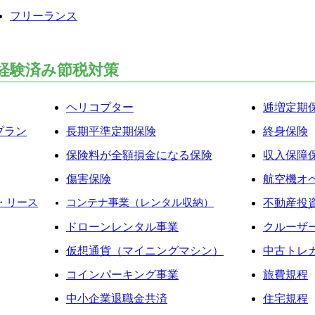
フリーランス
経験済み節税対策
ヘリコプター
逓増定期
プラン
長期平準定期保険
終身保険
保険料が全額損金になる保険
収入保障
傷害保険
航空機オ
・リース
コンテナ事業（レンタル収納）
不動産投
ドローンレンタル事業
クルーザ
仮想通貨（マイニングマシン）
中古トレ
コインパーキング事業
旅費規程
中小企業退職金共済
住宅規程