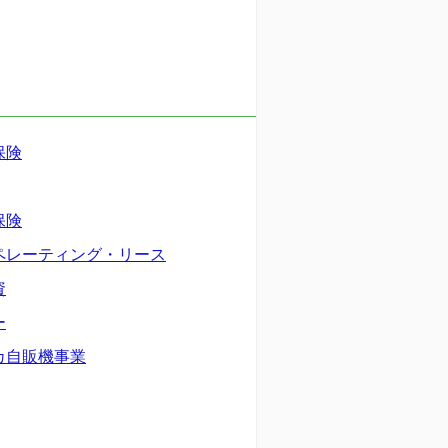
保険
保険
ペレーティング・リース
資
ー
カ自販機事業