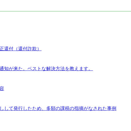
正還付（還付詐欺）
通知が来た。ベストな解決方法を教えます。
容
しして発行したため、多額の課税の指摘がなされた事例