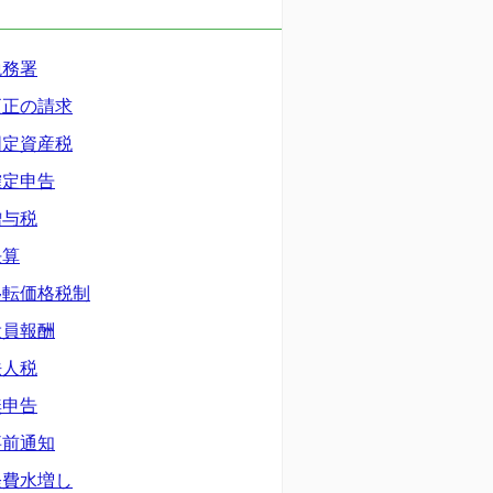
税務署
更正の請求
固定資産税
確定申告
贈与税
決算
移転価格税制
役員報酬
法人税
無申告
事前通知
経費水増し