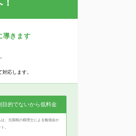
へ！
に導きます
。
て対応します。
利目的でないから低料金
ムは、元国税の税理士による勉強会か
ート。