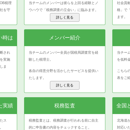
OB税理
当チームのメンバーは彼らを上回る経験とノ
社会貢
社を守
ウハウで「税務調査の立会い」に臨みます。
格」で
ます。
詳しく見る
い時は
メンバー紹介
断され
当チームのメンバー全員が国税局調査官を経
当チー
を実施
験した税理士。
を低料
しま
各自の得意分野を活かしたサービスを提供い
こちら
たします。
表をご
詳しく見る
た実績
税務監査
全国
たス
税務監査とは、税務調査が行われる前に自主
北海道
。
的に申告書の内容をチェックすること。
対応い