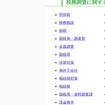
税務調査に関する
所得税
税務相談
節税
国税局・調査部
反面調査
国税局
決算対策
海外子会社
相続税対策
相続税
国税局・資料調査課
現金商売