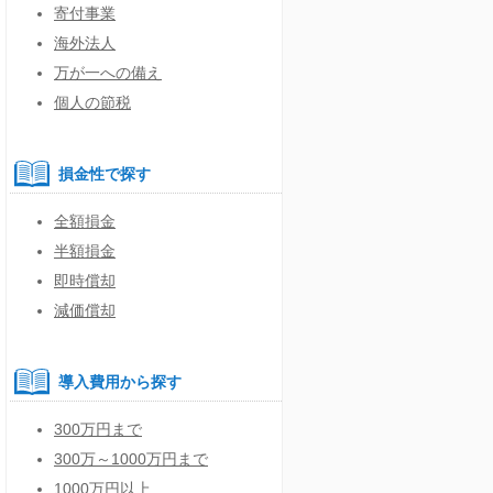
寄付事業
海外法人
万が一への備え
個人の節税
損金性で探す
全額損金
半額損金
即時償却
減価償却
導入費用から探す
300万円まで
300万～1000万円まで
1000万円以上