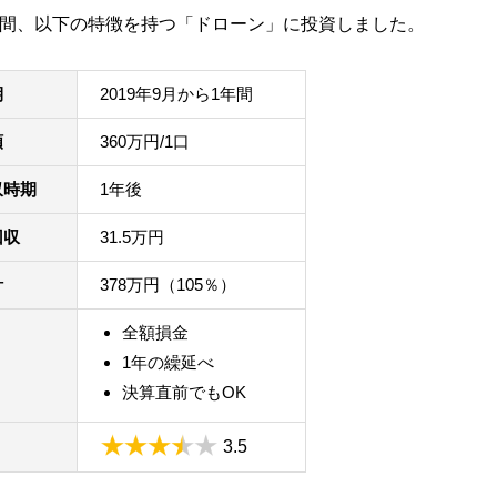
1年間、以下の特徴を持つ「ドローン」に投資しました。
期
2019年9月から1年間
額
360万円/1口
収時期
1年後
回収
31.5万円
計
378万円（105％）
全額損金
1年の繰延べ
決算直前でもOK
3.5