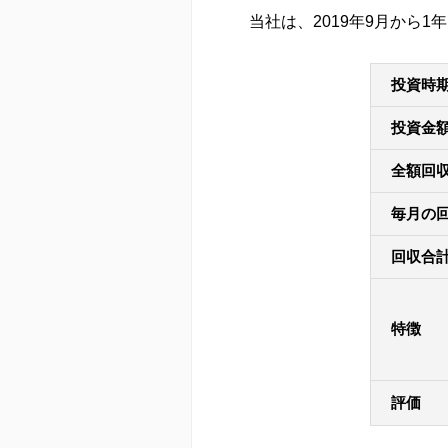
当社は、2019年9月から
投資時
投資金
全額回
毎月の
回収合
特徴
評価