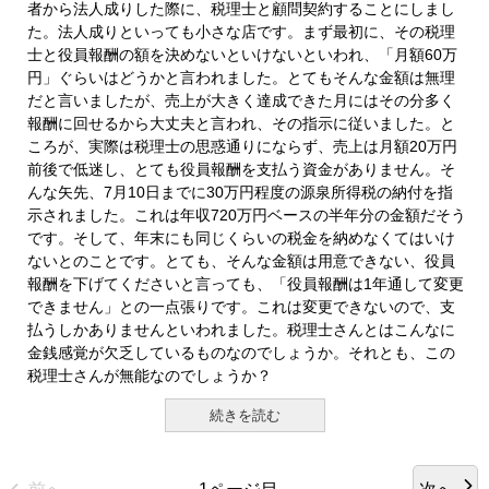
者から法人成りした際に、税理士と顧問契約することにしまし
た。法人成りといっても小さな店です。まず最初に、その税理
士と役員報酬の額を決めないといけないといわれ、「月額60万
円」ぐらいはどうかと言われました。とてもそんな金額は無理
だと言いましたが、売上が大きく達成できた月にはその分多く
報酬に回せるから大丈夫と言われ、その指示に従いました。と
ころが、実際は税理士の思惑通りにならず、売上は月額20万円
前後で低迷し、とても役員報酬を支払う資金がありません。そ
んな矢先、7月10日までに30万円程度の源泉所得税の納付を指
示されました。これは年収720万円ベースの半年分の金額だそう
です。そして、年末にも同じくらいの税金を納めなくてはいけ
ないとのことです。とても、そんな金額は用意できない、役員
報酬を下げてくださいと言っても、「役員報酬は1年通して変更
できません」との一点張りです。これは変更できないので、支
払うしかありませんといわれました。税理士さんとはこんなに
金銭感覚が欠乏しているものなのでしょうか。それとも、この
税理士さんが無能なのでしょうか？
続きを読む