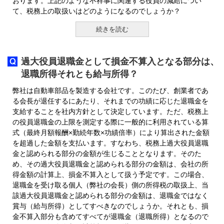
おります。上記のような不祥事に関連する役員の減給につい
て、税務上の取扱いはどのようになるのでしょうか？
続きを読む
過大役員退職金として損金不算入となる部分は、
退職所得それとも給与所得？
弊社は自動車部品を製造する会社です。このたび、創業者であ
る会長が退任するにあたり、それまでの功績に応じた退職金を
支給することを社内方針として決定しています。ただ、税務上
の役員退職金の上限を測定する際に一般的に利用されている算
式（最終月額報酬×勤続年数×功績倍率）により算出された金額
を超過した金額を支払います。すなわち、税務上過大役員退職
金と認められる部分の金額が生じることとなります。そのた
め、その過大役員退職金と認められる部分の金額は、会社の所
得金額の計算上、損金不算入として扱う予定です。この場合、
退職金を受け取る個人（弊社の会長）側の所得税の取扱上、当
該過大役員退職金と認められる部分の金額は、退職金ではなく
賞与（給与所得）としてすべきなのでしょうか。それとも、損
金不算入部分も含めてすべてが退職金（退職所得）となるので