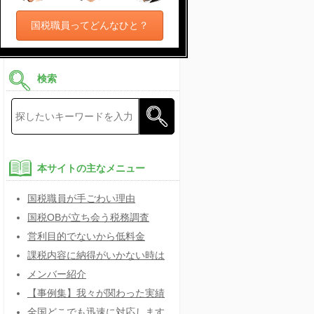
国税職員ってどんなひと？
検索
本サイトの主なメニュー
国税職員が手ごわい理由
国税OBが立ち会う税務調査
営利目的でないから低料金
課税内容に納得がいかない時は
メンバー紹介
【事例集】我々が関わった実績
全国どこでも迅速に対応します