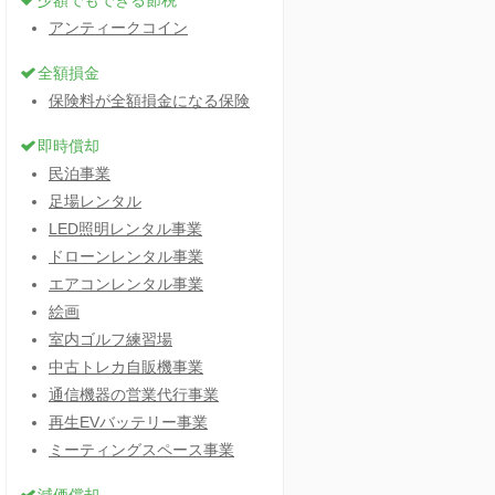
少額でもできる節税
アンティークコイン
全額損金
保険料が全額損金になる保険
即時償却
民泊事業
足場レンタル
LED照明レンタル事業
ドローンレンタル事業
エアコンレンタル事業
絵画
室内ゴルフ練習場
中古トレカ自販機事業
通信機器の営業代行事業
再生EVバッテリー事業
ミーティングスペース事業