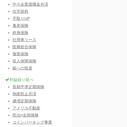
中小企業退職金共済
住宅規程
手取りUP
養老保険
終身保険
社用車リース
医療総合保険
傷害保険
収入保障保険
銀への投資
利益繰り延べ
長期平準定期保険
倒産防止共済
逓増定期保険
アメリカ不動産
民泊×全損保険
コインパーキング事業