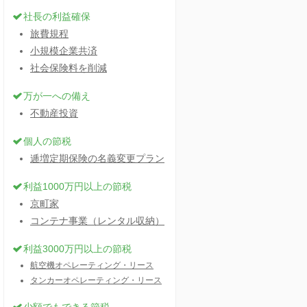
社長の利益確保
旅費規程
小規模企業共済
社会保険料を削減
万が一への備え
不動産投資
個人の節税
逓増定期保険の名義変更プラン
利益1000万円以上の節税
京町家
コンテナ事業（レンタル収納）
利益3000万円以上の節税
航空機オペレーティング・リース
タンカーオペレーティング・リース