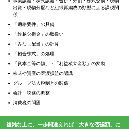
事業譲渡・株式譲渡・合併・分割・株式交換・現物
出資・現物分配など組織再編成の類型による課税関
係
「適格要件」の具備
「繰越欠損金」の取扱い
「みなし配当」の計算
「抱合株式」の処理
「資本金等の額」・「利益積立金額」の変動
株式や資産の譲渡損益の認識
グループ法人税制との関係
会計－税務の調整
消費税の問題
複雑な上に、一歩間違えれば「大きな否認額」に