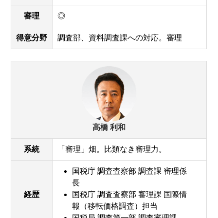
審理
◎
得意分野
調査部、資料調査課への対応。審理
高橋 利和
系統
「審理」畑。比類なき審理力。
国税庁 調査査察部 調査課 審理係
長
経歴
国税庁 調査査察部 審理課 国際情
報（移転価格調査）担当
国税局 調査第一部 調査審理課