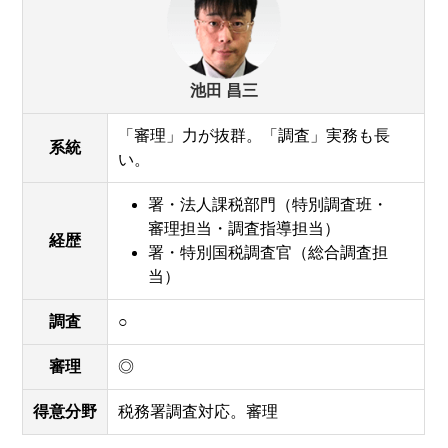
池田 昌三
「審理」力が抜群。「調査」実務も長
系統
い。
署・法人課税部門（特別調査班・
審理担当・調査指導担当）
経歴
署・特別国税調査官（総合調査担
当）
調査
○
審理
◎
得意分野
税務署調査対応。審理