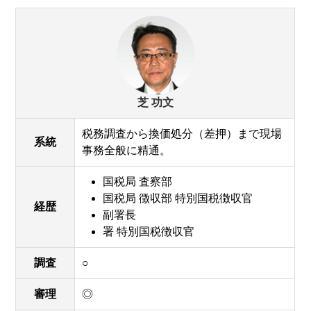
芝 功文
税務調査から換価処分（差押）まで現場
系統
事務全般に精通。
国税局 査察部
国税局 徴収部 特別国税徴収官
経歴
副署長
署 特別国税徴収官
調査
○
審理
◎