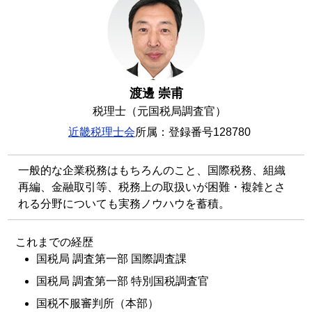
渡邊 崇甫
税理士（元国税局調査官）
近畿税理士会
所属：登録番号128780
一般的な企業税務はもちろんのこと、国際税務、組織
再編、金融取引等、税務上の取扱いが困難・複雑とさ
れる分野についても実務ノウハウを蓄積。
これまでの経歴
国税局 調査第一部 国際調査課
国税局 調査第一部 特別国税調査官
国税不服審判所（本部）