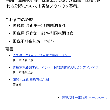
再編、金融取引等、税務上の取扱いが困難・複雑とさ
れる分野についても実務ノウハウを蓄積。
これまでの経歴
国税局 調査第一部 国際調査課
国税局 調査第一部 特別国税調査官
国税不服審判所（本部）
著書
ミス事例でわかる 法人税の実務ポイント
新日本法規出版
業種別税務調査のポイント - 国税調査官の視点とアドバイス
新日本法規出版
図解・詳解 組織再編税制
清文社
渡邊税理士事務所 ホームページ