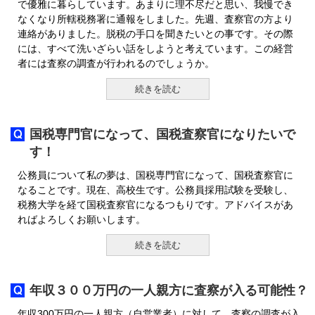
で優雅に暮らしています。あまりに理不尽だと思い、我慢でき
なくなり所轄税務署に通報をしました。先週、査察官の方より
連絡がありました。脱税の手口を聞きたいとの事です。その際
には、すべて洗いざらい話をしようと考えています。この経営
者には査察の調査が行われるのでしょうか。
続きを読む
国税専門官になって、国税査察官になりたいで
す！
公務員について私の夢は、国税専門官になって、国税査察官に
なることです。現在、高校生です。公務員採用試験を受験し、
税務大学を経て国税査察官になるつもりです。アドバイスがあ
ればよろしくお願いします。
続きを読む
年収３００万円の一人親方に査察が入る可能性？
年収300万円の一人親方（自営業者）に対して、査察の調査が入