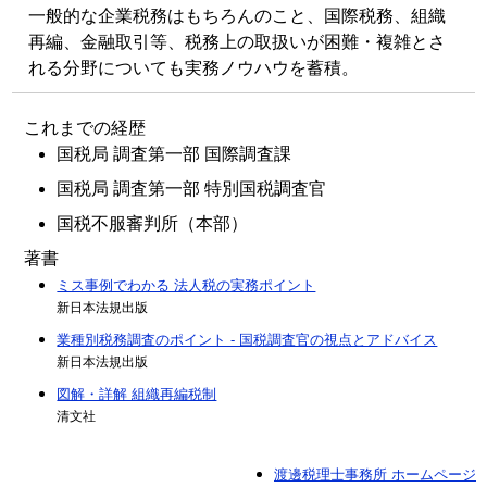
一般的な企業税務はもちろんのこと、国際税務、組織
再編、金融取引等、税務上の取扱いが困難・複雑とさ
れる分野についても実務ノウハウを蓄積。
これまでの経歴
国税局 調査第一部 国際調査課
国税局 調査第一部 特別国税調査官
国税不服審判所（本部）
著書
ミス事例でわかる 法人税の実務ポイント
新日本法規出版
業種別税務調査のポイント - 国税調査官の視点とアドバイス
新日本法規出版
図解・詳解 組織再編税制
清文社
渡邊税理士事務所 ホームページ