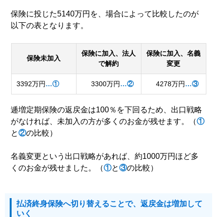
保険に投じた5140万円を、場合によって比較したのが
以下の表となります。
保険に加入、法人
保険に加入、名義
保険未加入
で解約
変更
3392万円
…①
3300万円
…②
4278万円
…③
逓増定期保険の返戻金は100％を下回るため、出口戦略
がなければ、未加入の方が多くのお金が残せます。（
①
と
②
の比較）
名義変更という出口戦略があれば、約1000万円ほど多
くのお金が残せました。（
①
と
③
の比較）
払済終身保険へ切り替えることで、返戻金は増加して
いく