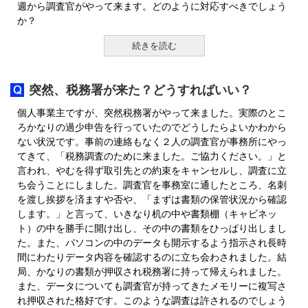
週から調査官がやって来ます。どのように対応すべきでしょう
か？
続きを読む
突然、税務署が来た？どうすればいい？
個人事業主ですが、突然税務署がやって来ました。実際のとこ
ろかなりの過少申告を行っていたのでどうしたらよいかわから
ない状況です。事前の連絡もなく２人の調査官が事務所にやっ
てきて、「税務調査のために来ました。ご協力ください。」と
言われ、やむを得ず取引先との約束をキャンセルし、調査に立
ち会うことにしました。調査官を事務室に通したところ、名刺
を渡し挨拶を済ますや否や、「まずは書類の保管状況から確認
します。」と言って、いきなり机の中や書類棚（キャビネッ
ト）の中を勝手に開け出し、その中の書類をひっぱり出しまし
た。また、パソコンの中のデータも開示するよう指示され長時
間にわたりデータ内容を確認するのに立ち会わされました。結
局、かなりの書類が押収され税務署に持って帰えられました。
また、データについても調査官が持ってきたメモリーに複写さ
れ押収された格好です。このような調査は許されるのでしょう