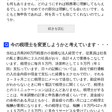
も何もありません。どのようにすれば税務署に理解してもらえ
るでしょうか？せめてその部分は理解しても会いたいです。も
ともと無申告であれば、何を言っても信じてくれないのでしょ
うか。
続きを読む
今の税理士を変更しようかと考えています・・・
当社は月商200万円程度の小規模な法人経営です。従業員は社長
の私と妻以外に２人の社員がおり、合計４人で業務をこなして
います。税理士に毎月５万円、決算料として１５万円（年１
回）支払っています。日々の記帳については、自社で銀行通帳
の入出金内容や現金で支払った経費をエクセルで行い、それを
２～３ヶ月ごとに税理士にメールで送信しています。勘定科目
がわからないときに時々電話で税理士に聞くくらいで、税理士
とのコミニュケーションはほとんどありません。税理士がする
ことは、年末調整の計算と申告書の作成くらいです。資金繰り
の余裕のある月はともかく、資金繰りの悪い月にはこの税理士
報酬が重荷になります。今の税理士では、報酬（５万円×12ヶ月
＋１５万円＝７５万円）に見合うサービスを受けていないよう