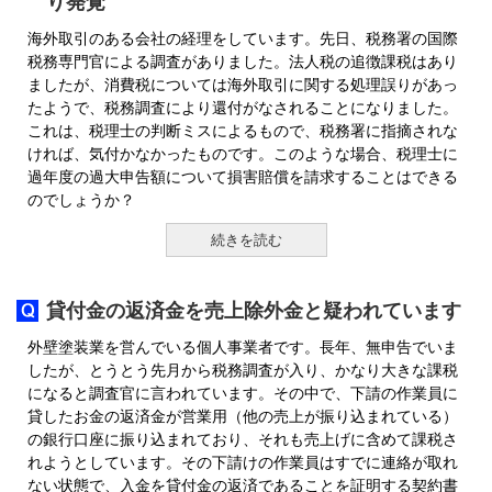
り発覚
海外取引のある会社の経理をしています。先日、税務署の国際
税務専門官による調査がありました。法人税の追徴課税はあり
ましたが、消費税については海外取引に関する処理誤りがあっ
たようで、税務調査により還付がなされることになりました。
これは、税理士の判断ミスによるもので、税務署に指摘されな
ければ、気付かなかったものです。このような場合、税理士に
過年度の過大申告額について損害賠償を請求することはできる
のでしょうか？
続きを読む
貸付金の返済金を売上除外金と疑われています
外壁塗装業を営んでいる個人事業者です。長年、無申告でいま
したが、とうとう先月から税務調査が入り、かなり大きな課税
になると調査官に言われています。その中で、下請の作業員に
貸したお金の返済金が営業用（他の売上が振り込まれている）
の銀行口座に振り込まれており、それも売上げに含めて課税さ
れようとしています。その下請けの作業員はすでに連絡が取れ
ない状態で、入金を貸付金の返済であることを証明する契約書