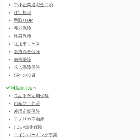
中小企業退職金共済
住宅規程
手取りUP
養老保険
終身保険
社用車リース
医療総合保険
傷害保険
収入保障保険
銀への投資
利益繰り延べ
長期平準定期保険
倒産防止共済
逓増定期保険
アメリカ不動産
民泊×全損保険
コインパーキング事業