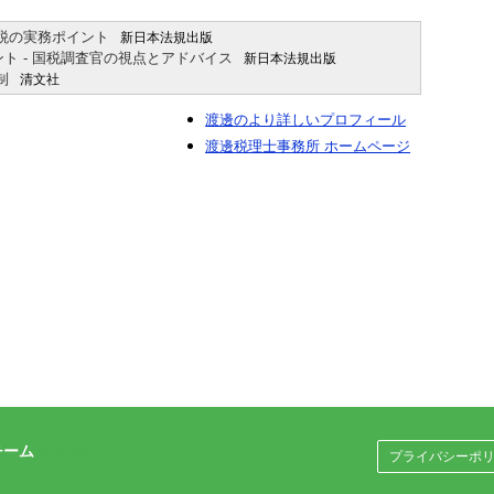
税の実務ポイント
新日本法規出版
ト - 国税調査官の視点とアドバイス
新日本法規出版
制
清文社
渡邊のより詳しいプロフィール
渡邊税理士事務所 ホームページ
チーム
© 2026
プライバシーポ