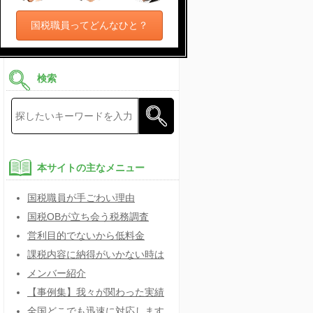
国税職員ってどんなひと？
検索
本サイトの主なメニュー
国税職員が手ごわい理由
国税OBが立ち会う税務調査
営利目的でないから低料金
課税内容に納得がいかない時は
メンバー紹介
【事例集】我々が関わった実績
全国どこでも迅速に対応します