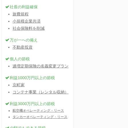
社長の利益確保
旅費規程
小規模企業共済
社会保険料を削減
万が一への備え
不動産投資
個人の節税
逓増定期保険の名義変更プラン
利益1000万円以上の節税
京町家
コンテナ事業（レンタル収納）
利益3000万円以上の節税
航空機オペレーティング・リース
タンカーオペレーティング・リース