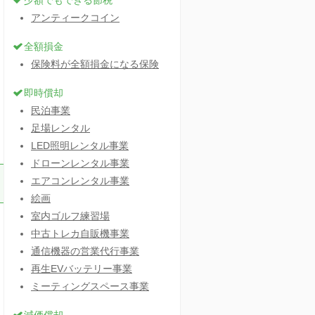
少額でもできる節税
アンティークコイン
全額損金
保険料が全額損金になる保険
即時償却
民泊事業
足場レンタル
LED照明レンタル事業
ドローンレンタル事業
エアコンレンタル事業
絵画
室内ゴルフ練習場
中古トレカ自販機事業
通信機器の営業代行事業
再生EVバッテリー事業
ミーティングスペース事業