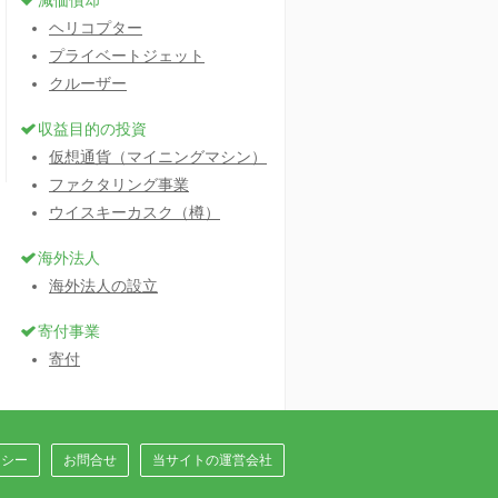
減価償却
ヘリコプター
プライベートジェット
クルーザー
収益目的の投資
仮想通貨（マイニングマシン）
ファクタリング事業
ウイスキーカスク（樽）
海外法人
海外法人の設立
寄付事業
寄付
リシー
お問合せ
当サイトの運営会社