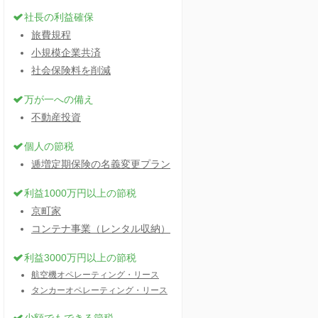
社長の利益確保
旅費規程
小規模企業共済
社会保険料を削減
万が一への備え
不動産投資
個人の節税
逓増定期保険の名義変更プラン
利益1000万円以上の節税
京町家
コンテナ事業（レンタル収納）
利益3000万円以上の節税
航空機オペレーティング・リース
タンカーオペレーティング・リース