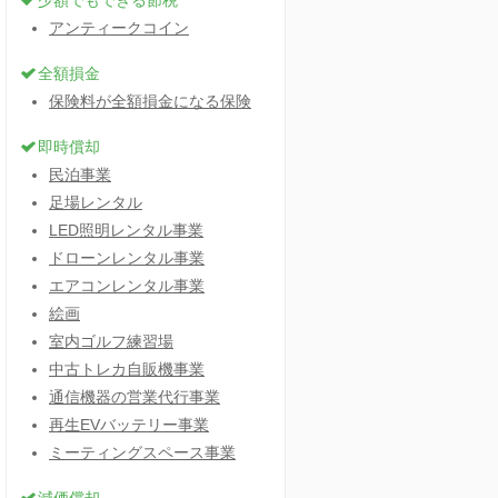
少額でもできる節税
アンティークコイン
全額損金
保険料が全額損金になる保険
即時償却
民泊事業
足場レンタル
LED照明レンタル事業
ドローンレンタル事業
エアコンレンタル事業
絵画
室内ゴルフ練習場
中古トレカ自販機事業
通信機器の営業代行事業
再生EVバッテリー事業
ミーティングスペース事業