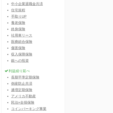
中小企業退職金共済
住宅規程
手取りUP
養老保険
終身保険
社用車リース
医療総合保険
傷害保険
収入保障保険
銀への投資
利益繰り延べ
長期平準定期保険
倒産防止共済
逓増定期保険
アメリカ不動産
民泊×全損保険
コインパーキング事業