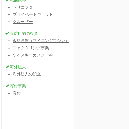
減価償却
ヘリコプター
プライベートジェット
クルーザー
収益目的の投資
仮想通貨（マイニングマシン）
ファクタリング事業
ウイスキーカスク（樽）
海外法人
海外法人の設立
寄付事業
寄付