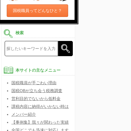
国税職員ってどんなひと？
検索
本サイトの主なメニュー
国税職員が手ごわい理由
国税OBが立ち会う税務調査
営利目的でないから低料金
課税内容に納得がいかない時は
メンバー紹介
【事例集】我々が関わった実績
全国どこでも迅速に対応します