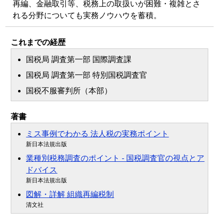
再編、金融取引等、税務上の取扱いが困難・複雑とさ
れる分野についても実務ノウハウを蓄積。
これまでの経歴
国税局 調査第一部 国際調査課
国税局 調査第一部 特別国税調査官
国税不服審判所（本部）
著書
ミス事例でわかる 法人税の実務ポイント
新日本法規出版
業種別税務調査のポイント - 国税調査官の視点とア
ドバイス
新日本法規出版
図解・詳解 組織再編税制
清文社