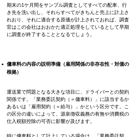
期末の1ケ月間をサンプル調査としてすべての配車、行
き先を洗い出し、それらすべてがきちんと売上に計上さ
れおり、それに適合する原価が計上されておれば、調査
官はこの会社はおおかた適正処理をしているとして早期
に調査が終了することとなるでしょう。
傭車料の内容の説明準備（雇用関係の非存在性・対価の
根拠）
運送業で問題となる大きな項目に、ドライバーとの契約
関係です。「業務委託契約（＝傭車料）」に該当するか
あるいは「雇用契約（＝給与）」かという区分です。こ
の区分の違いによって、源泉徴収義務の有無や消費税の
仕入税額控除の可否に影響が及びます。
特に傭車料として計上している場合は、「業務委託契