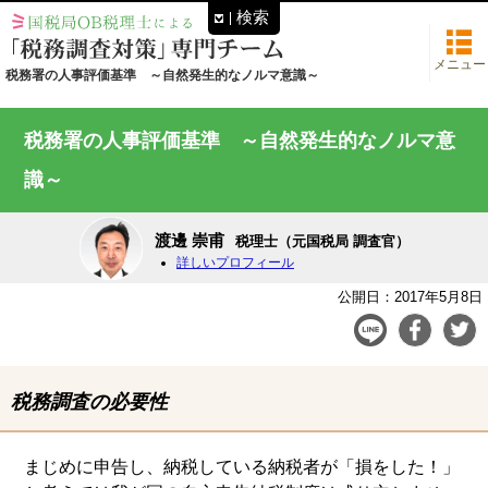
検索
メニュー
税務署の人事評価基準 ～自然発生的なノルマ意識～
税務署の人事評価基準 ～自然発生的なノルマ意
識～
渡邊 崇甫
税理士（元国税局 調査官）
詳しいプロフィール
公開日：2017年5月8日
税務調査の必要性
まじめに申告し、納税している納税者が「損をした！」