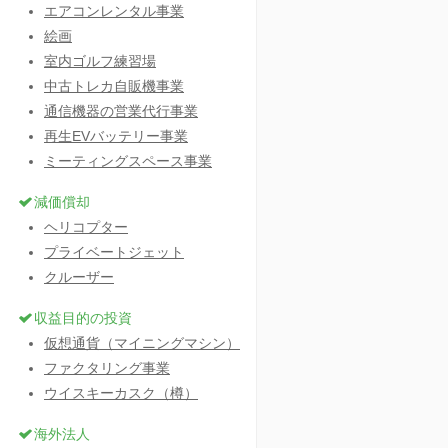
エアコンレンタル事業
絵画
室内ゴルフ練習場
中古トレカ自販機事業
通信機器の営業代行事業
再生EVバッテリー事業
ミーティングスペース事業
減価償却
ヘリコプター
プライベートジェット
クルーザー
収益目的の投資
仮想通貨（マイニングマシン）
ファクタリング事業
ウイスキーカスク（樽）
海外法人