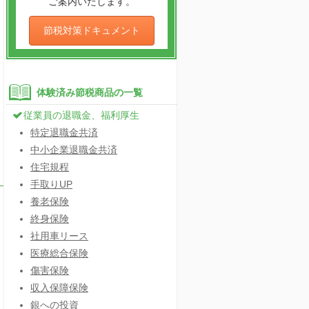
ご案内いたします。
節税対策ドキュメント
体験済み節税商品の一覧
従業員の退職金、福利厚生
特定退職金共済
中小企業退職金共済
住宅規程
手取りUP
養老保険
終身保険
社用車リース
医療総合保険
傷害保険
収入保障保険
銀への投資