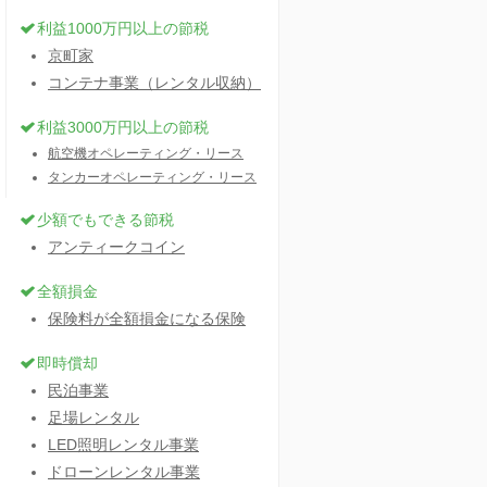
利益1000万円以上の節税
京町家
コンテナ事業（レンタル収納）
利益3000万円以上の節税
航空機オペレーティング・リース
タンカーオペレーティング・リース
少額でもできる節税
アンティークコイン
全額損金
保険料が全額損金になる保険
即時償却
民泊事業
足場レンタル
LED照明レンタル事業
ドローンレンタル事業