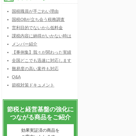
国税職員が手ごわい理由
国税OBが立ち会う税務調査
営利目的でないから低料金
課税内容に納得がいかない時は
メンバー紹介
【事例集】我々が関わった実績
全国どこでも迅速に対応します
難易度の高い案件も対応
Q&A
節税対策ドキュメント
節税と経営基盤の強化に
つながる商品をご紹介
効果実証済の商品を