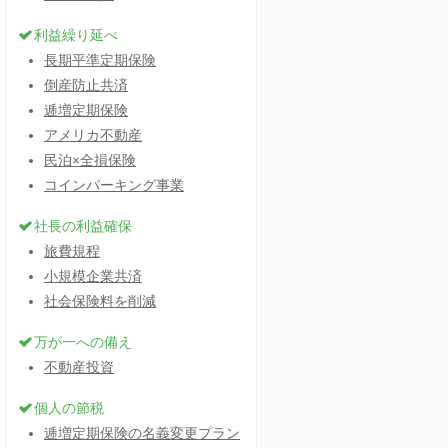
利益繰り延べ
長期平準定期保険
倒産防止共済
逓増定期保険
アメリカ不動産
民泊×全損保険
コインパーキング事業
社長の利益確保
旅費規程
小規模企業共済
社会保険料を削減
万が一への備え
不動産投資
個人の節税
逓増定期保険の名義変更プラン