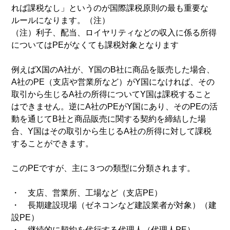
れば課税なし」というのが国際課税原則の最も重要な
ルールになります。（注）
（注）利子、配当、ロイヤリティなどの収入に係る所得
についてはPEがなくても課税対象となります
例えばX国のA社が、Y国のB社に商品を販売した場合、
A社のPE（支店や営業所など）がY国になければ、その
取引から生じるA社の所得についてY国は課税すること
はできません。逆にA社のPEがY国にあり、そのPEの活
動を通じてB社と商品販売に関する契約を締結した場
合、Y国はその取引から生じるA社の所得に対して課税
することができます。
このPEですが、主に３つの類型に分類されます。
・ 支店、営業所、工場など（支店PE）
・ 長期建設現場（ゼネコンなど建設業者が対象）（建
設PE）
・ 継続的に契約を代行する代理人（代理人PE）