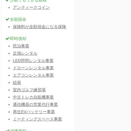
少額でもできる節税
アンティークコイン
全額損金
保険料が全額損金になる保険
即時償却
民泊事業
足場レンタル
LED照明レンタル事業
ドローンレンタル事業
エアコンレンタル事業
絵画
室内ゴルフ練習場
中古トレカ自販機事業
通信機器の営業代行事業
再生EVバッテリー事業
ミーティングスペース事業