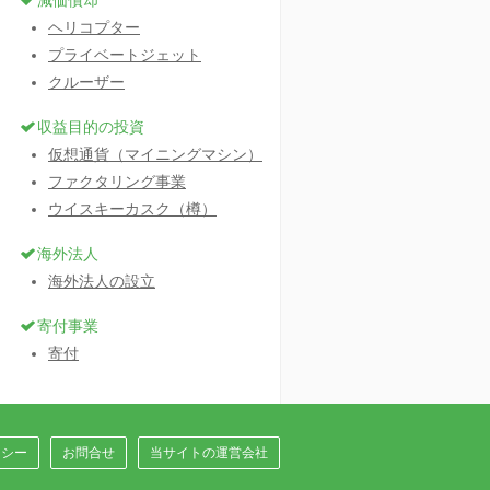
減価償却
ヘリコプター
プライベートジェット
クルーザー
収益目的の投資
仮想通貨（マイニングマシン）
ファクタリング事業
ウイスキーカスク（樽）
海外法人
海外法人の設立
寄付事業
寄付
リシー
お問合せ
当サイトの運営会社