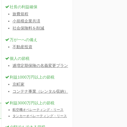
社長の利益確保
旅費規程
小規模企業共済
社会保険料を削減
万が一への備え
不動産投資
個人の節税
逓増定期保険の名義変更プラン
利益1000万円以上の節税
京町家
コンテナ事業（レンタル収納）
利益3000万円以上の節税
航空機オペレーティング・リース
タンカーオペレーティング・リース