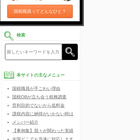
国税職員ってどんなひと？
検索
本サイトの主なメニュー
国税職員が手ごわい理由
国税OBが立ち会う税務調査
営利目的でないから低料金
課税内容に納得がいかない時は
メンバー紹介
【事例集】我々が関わった実績
全国どこでも迅速に対応します