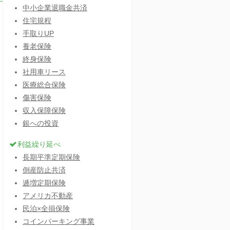
中小企業退職金共済
住宅規程
手取りUP
養老保険
終身保険
社用車リース
医療総合保険
傷害保険
収入保障保険
銀への投資
利益繰り延べ
長期平準定期保険
倒産防止共済
逓増定期保険
アメリカ不動産
民泊×全損保険
コインパーキング事業