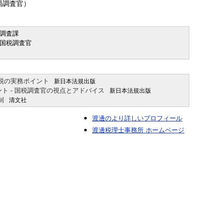
局調査官）
際調査課
別国税調査官
）
税の実務ポイント
新日本法規出版
ト - 国税調査官の視点とアドバイス
新日本法規出版
制
清文社
渡邊のより詳しいプロフィール
渡邊税理士事務所 ホームページ