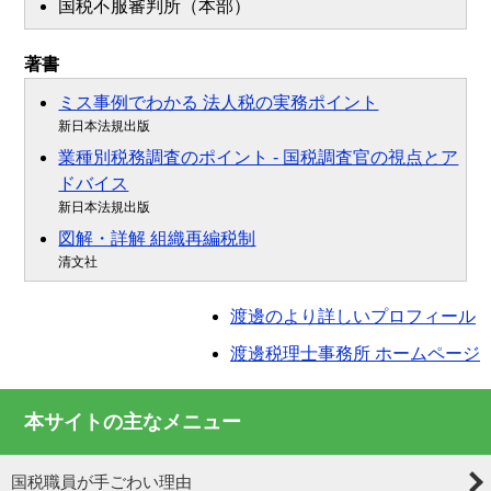
国税不服審判所（本部）
著書
ミス事例でわかる 法人税の実務ポイント
新日本法規出版
業種別税務調査のポイント - 国税調査官の視点とア
ドバイス
新日本法規出版
図解・詳解 組織再編税制
清文社
渡邊のより詳しいプロフィール
渡邊税理士事務所 ホームページ
本サイトの主なメニュー
国税職員が手ごわい理由