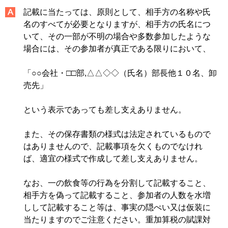
記載に当たっては、原則として、相手方の名称や氏
名のすべてが必要となりますが、相手方の氏名につ
いて、その一部が不明の場合や多数参加したような
場合には、その参加者が真正である限りにおいて、
「○○会社・□□部,△△◇◇（氏名）部長他１０名、卸
売先」
という表示であっても差し支えありません。
また、その保存書類の様式は法定されているもので
はありませんので、記載事項を欠くものでなけれ
ば、適宜の様式で作成して差し支えありません。
なお、一の飲食等の行為を分割して記載すること、
相手方を偽って記載すること、参加者の人数を水増
しして記載すること等は、事実の隠ぺい又は仮装に
当たりますのでご注意ください。重加算税の賦課対