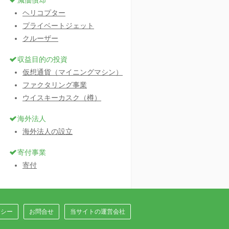
減価償却
ヘリコプター
プライベートジェット
クルーザー
収益目的の投資
仮想通貨（マイニングマシン）
ファクタリング事業
ウイスキーカスク（樽）
海外法人
海外法人の設立
寄付事業
寄付
リシー
お問合せ
当サイトの運営会社