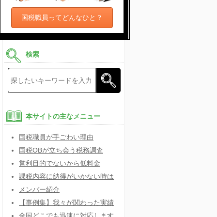
国税職員ってどんなひと？
検索
本サイトの主なメニュー
国税職員が手ごわい理由
国税OBが立ち会う税務調査
営利目的でないから低料金
課税内容に納得がいかない時は
メンバー紹介
【事例集】我々が関わった実績
全国どこでも迅速に対応します