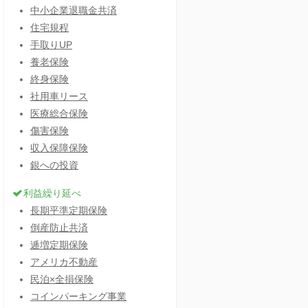
中小企業退職金共済
住宅規程
手取りUP
養老保険
終身保険
社用車リース
医療総合保険
傷害保険
収入保障保険
銀への投資
利益繰り延べ
長期平準定期保険
倒産防止共済
逓増定期保険
アメリカ不動産
民泊×全損保険
コインパーキング事業