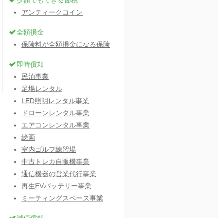
少額でもできる節税
アンティークコイン
全額損金
保険料が全額損金になる保険
即時償却
民泊事業
足場レンタル
LED照明レンタル事業
ドローンレンタル事業
エアコンレンタル事業
絵画
室内ゴルフ練習場
中古トレカ自販機事業
通信機器の営業代行事業
再生EVバッテリー事業
ミーティングスペース事業