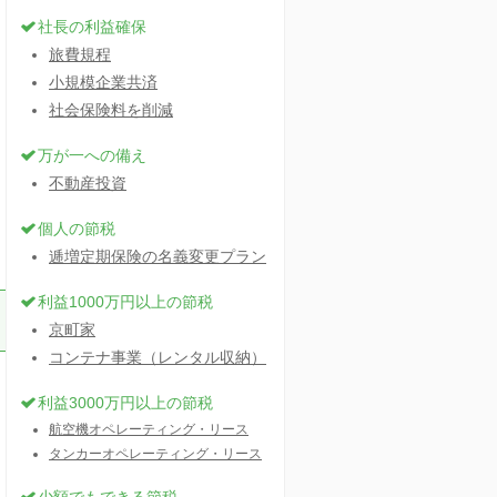
社長の利益確保
旅費規程
小規模企業共済
社会保険料を削減
万が一への備え
不動産投資
個人の節税
逓増定期保険の名義変更プラン
利益1000万円以上の節税
京町家
コンテナ事業（レンタル収納）
利益3000万円以上の節税
航空機オペレーティング・リース
タンカーオペレーティング・リース