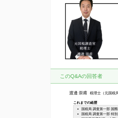
このQ&Aの回答者
渡邊 崇甫
税理士（元国税
これまでの経歴
国税局 調査第一部 国
国税局 調査第一部 特