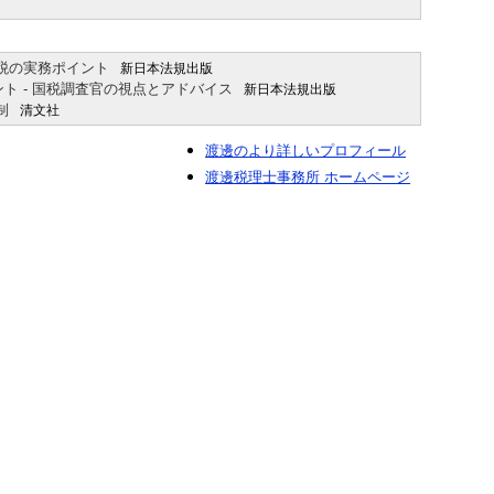
）
税の実務ポイント
新日本法規出版
ト - 国税調査官の視点とアドバイス
新日本法規出版
制
清文社
渡邊のより詳しいプロフィール
渡邊税理士事務所 ホームページ