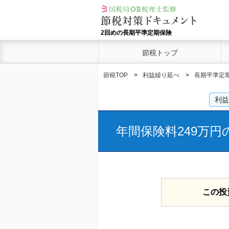
2回めの長期平準定期保険
節税トップ
節税TOP
利益繰り延べ
長期平準定
利益
年間保険料249万
この投