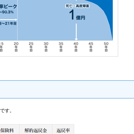
金
円です。