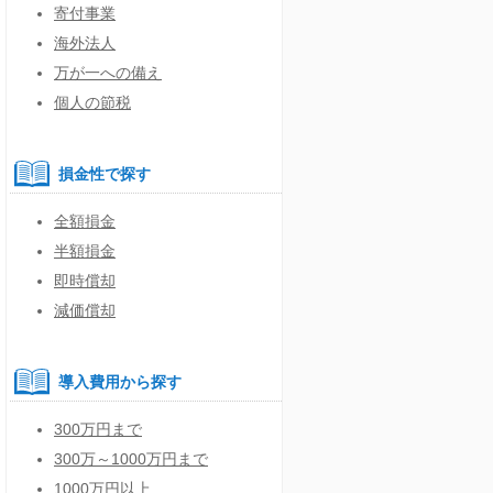
寄付事業
海外法人
万が一への備え
個人の節税
損金性で探す
全額損金
半額損金
即時償却
減価償却
導入費用から探す
300万円まで
300万～1000万円まで
1000万円以上