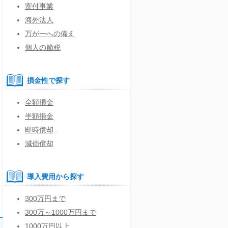
寄付事業
海外法人
万が一への備え
個人の節税
損金性で探す
全額損金
半額損金
即時償却
減価償却
導入費用から探す
300万円まで
300万～1000万円まで
1000万円以上