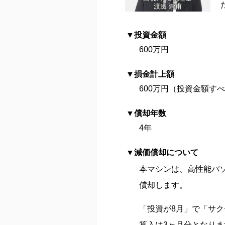
渡邊 崇甫
投資金額
600万円
損金計上額
600万円（投資金額す
償却年数
4年
減価償却について
本マシンは、高性能パ
償却します。
「投資が8月」で「サク
算入は3ヶ月分となりま