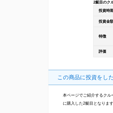
2艇目のク
投資時
投資金
特徴
評価
この商品に投資をし
本ページでご紹介するクル
に購入した2艇目となりま