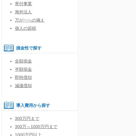
寄付事業
海外法人
万が一への備え
個人の節税
損金性で探す
全額損金
半額損金
即時償却
減価償却
導入費用から探す
300万円まで
300万～1000万円まで
1000万円以上