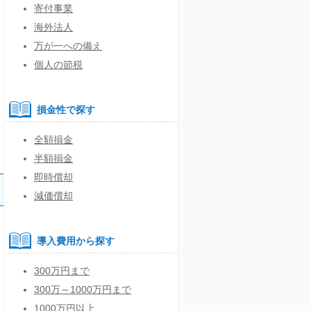
寄付事業
海外法人
万が一への備え
個人の節税
損金性で探す
全額損金
半額損金
即時償却
減価償却
導入費用から探す
300万円まで
300万～1000万円まで
1000万円以上