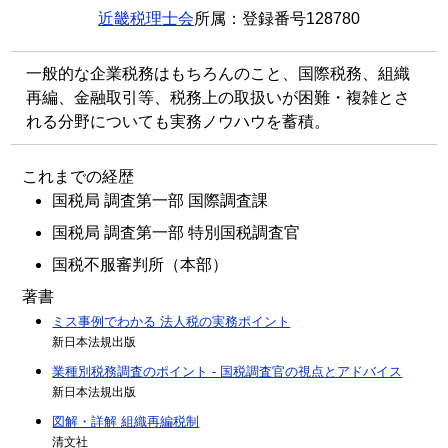
近畿税理士会
所属：登録番号128780
一般的な企業税務はもちろんのこと、国際税務、組織
再編、金融取引等、税務上の取扱いが困難・複雑とさ
れる分野についても実務ノウハウを蓄積。
これまでの経歴
国税局 調査第一部 国際調査課
国税局 調査第一部 特別国税調査官
国税不服審判所（本部）
著書
ミス事例でわかる 法人税の実務ポイント
新日本法規出版
業種別税務調査のポイント - 国税調査官の視点とアドバイス
新日本法規出版
図解・詳解 組織再編税制
清文社