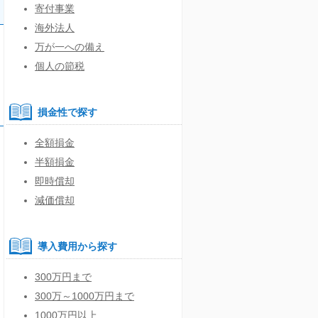
寄付事業
海外法人
万が一への備え
個人の節税
損金性で探す
全額損金
半額損金
即時償却
減価償却
導入費用から探す
300万円まで
300万～1000万円まで
1000万円以上