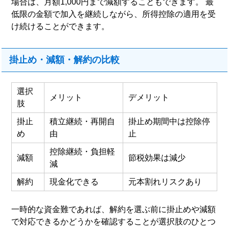
場合は、月額1,000円まで減額することもできます。 最
低限の金額で加入を継続しながら、所得控除の適用を受
け続けることができます。
掛止め・減額・解約の比較
選択
メリット
デメリット
肢
掛止
積立継続・再開自
掛止め期間中は控除停
め
由
止
控除継続・負担軽
減額
節税効果は減少
減
解約
現金化できる
元本割れリスクあり
一時的な資金難であれば、解約を選ぶ前に掛止めや減額
で対応できるかどうかを確認することが選択肢のひとつ