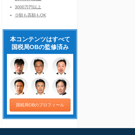
3000万円以上
少額も高額もOK
本コンテンツはすべて
国税局OBの監修済み
国税局OBのプロフィール