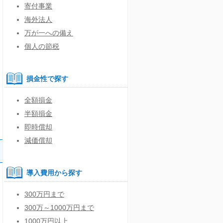
寄付事業
海外法人
万が一への備え
個人の節税
損金性で探す
全額損金
半額損金
即時償却
減価償却
導入費用から探す
300万円まで
300万～1000万円まで
1000万円以上