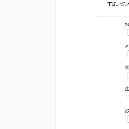
下記ご記
法