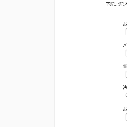
下記ご記
法